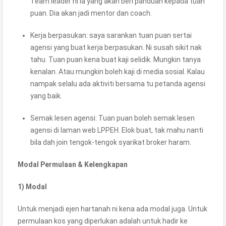
Team leader ni la yang akan beri panduan kepada tuan
puan. Dia akan jadi mentor dan coach.
Kerja berpasukan: saya sarankan tuan puan sertai
agensi yang buat kerja berpasukan. Ni susah sikit nak
tahu. Tuan puan kena buat kaji selidik. Mungkin tanya
kenalan. Atau mungkin boleh kaji di media sosial. Kalau
nampak selalu ada aktiviti bersama tu petanda agensi
yang baik.
Semak lesen agensi: Tuan puan boleh semak lesen
agensi di laman web LPPEH. Elok buat, tak mahu nanti
bila dah join tengok-tengok syarikat broker haram.
Modal Permulaan & Kelengkapan
1) Modal
Untuk menjadi ejen hartanah ni kena ada modal juga. Untuk
permulaan kos yang diperlukan adalah untuk hadir ke